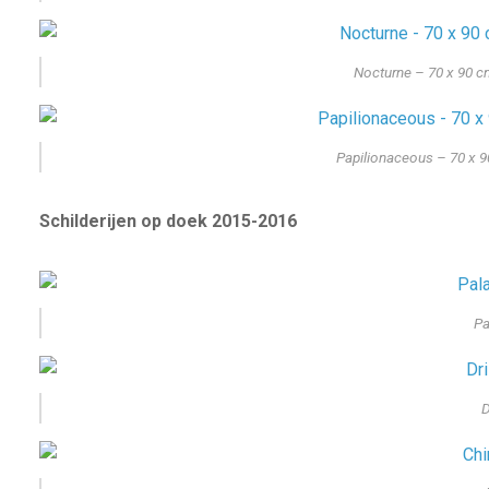
Nocturne – 70 x 90 c
Papilionaceous – 70 x 9
Schilderijen op doek 2015-2016
Pa
D