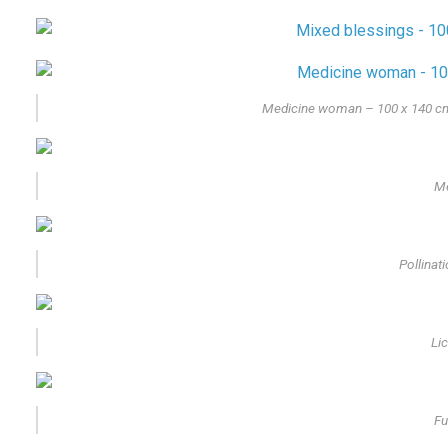
Medicine woman – 100 x 140 cm
Me
Pollinat
Li
Fu